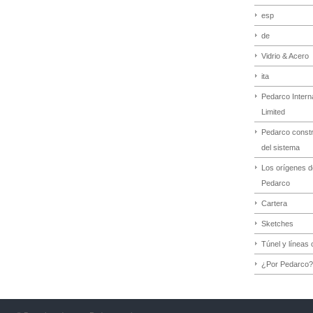
esp
de
Vidrio & Acero
ita
Pedarco Interna
Limited
Pedarco const
del sistema
Los orígenes d
Pedarco
Cartera
Sketches
Túnel y líneas 
¿Por Pedarco?