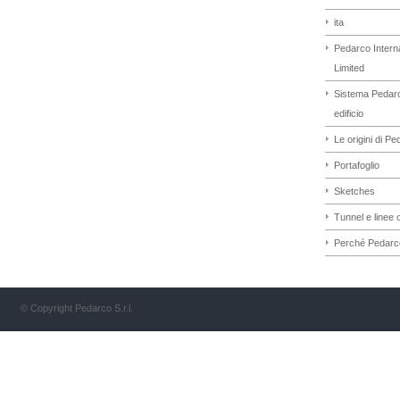
ita
Pedarco Interna
Limited
Sistema Pedar
edificio
Le origini di P
Portafoglio
Sketches
Tunnel e linee o
Perché Pedarc
© Copyright Pedarco S.r.l.