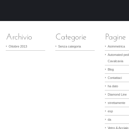
Ottobre 2013
Senza categoria
Asimmetrica
Automated ped
Cavalcavia
Blog
Contattaci
ha dato
Diamond Line
strettamente
esp
da
Vetro & Acciaio